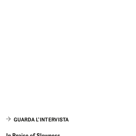
ENG
ITA
GUARDA L’INTERVISTA
In Praise of Slowness