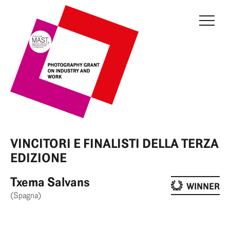
GRANT
GIURIA
EDIZIONE IN CORSO
EDIZIONI PRECEDENTI
FONDAZIONE MAST
VINCITORI E FINALISTI DELLA TERZA
NEWS
EDIZIONE
INFO E CONTATTI
Txema Salvans
WINNER
(Spagna)
AREA RISERVATA