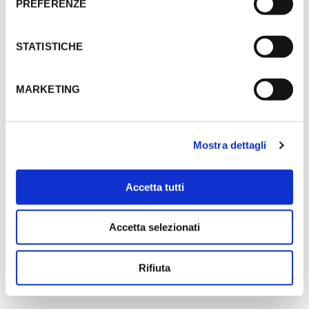
PREFERENZE
STATISTICHE
Tomoko Sawada
FINALIST
MARKETING
(Giappone)
Mostra dettagli
Accetta tutti
Accetta selezionati
Rifiuta